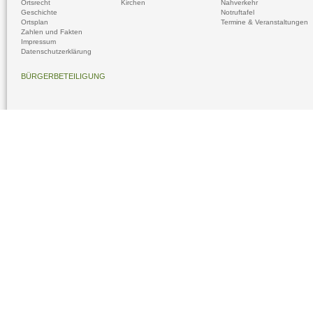
Ortsrecht
Kirchen
Nahverkehr
Geschichte
Notruftafel
Ortsplan
Termine & Veranstaltungen
Zahlen und Fakten
Impressum
Datenschutzerklärung
BÜRGERBETEILIGUNG