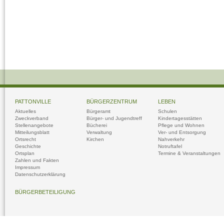
PATTONVILLE
BÜRGERZENTRUM
LEBEN
Aktuelles
Bürgeramt
Schulen
Zweckverband
Bürger- und Jugendtreff
Kindertagesstätten
Stellenangebote
Bücherei
Pflege und Wohnen
Mitteilungsblatt
Verwaltung
Ver- und Entsorgung
Ortsrecht
Kirchen
Nahverkehr
Geschichte
Notruftafel
Ortsplan
Termine & Veranstaltungen
Zahlen und Fakten
Impressum
Datenschutzerklärung
BÜRGERBETEILIGUNG