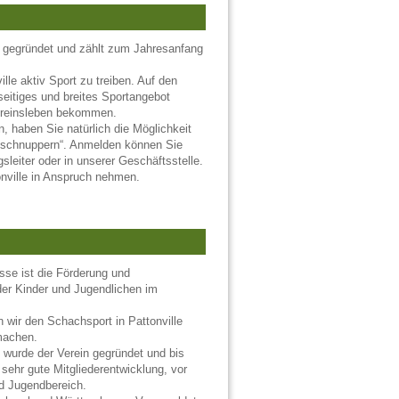
 gegründet und zählt zum Jahresanfang
ille aktiv Sport zu treiben. Auf den
seitiges und breites Sportangebot
Vereinsleben bekommen.
n, haben Sie natürlich die Möglichkeit
zuschnuppern“. Anmelden können Sie
leiter oder in unserer Geschäftsstelle.
nville in Anspruch nehmen.
sse ist die Förderung und
der Kinder und Jugendlichen im
 wir den Schachsport in Pattonville
machen.
wurde der Verein gegründet und bis
 sehr gute Mitgliederentwicklung, vor
nd Jugendbereich.