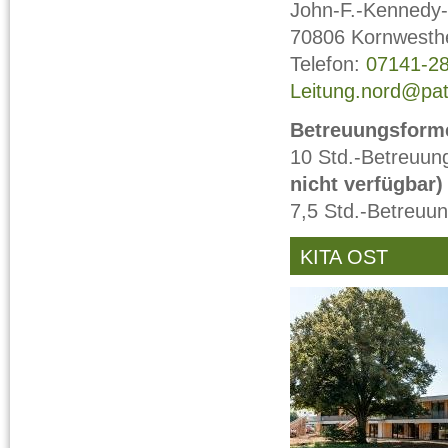
John-F.-Kennedy-
70806 Kornwesth
Telefon:
07141-2
Leitung.nord@patt
Betreuungsforme
10 Std.-Betreuun
nicht verfügbar)
7,5 Std.-Betreuun
KITA OST