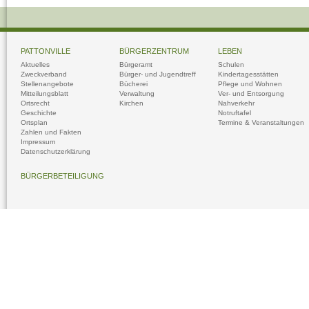
PATTONVILLE
BÜRGERZENTRUM
LEBEN
Aktuelles
Bürgeramt
Schulen
Zweckverband
Bürger- und Jugendtreff
Kindertagesstätten
Stellenangebote
Bücherei
Pflege und Wohnen
Mitteilungsblatt
Verwaltung
Ver- und Entsorgung
Ortsrecht
Kirchen
Nahverkehr
Geschichte
Notruftafel
Ortsplan
Termine & Veranstaltungen
Zahlen und Fakten
Impressum
Datenschutzerklärung
BÜRGERBETEILIGUNG