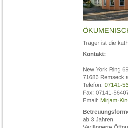
ÖKUMENISC
Träger ist die k
Kontakt:
New-York-Ring 6
71686 Remseck 
Telefon:
07141-5
Fax: 07141-5640
Email:
Mirjam-Ki
Betreuungsforme
ab 3 Jahren
Verlängerte Öffnu