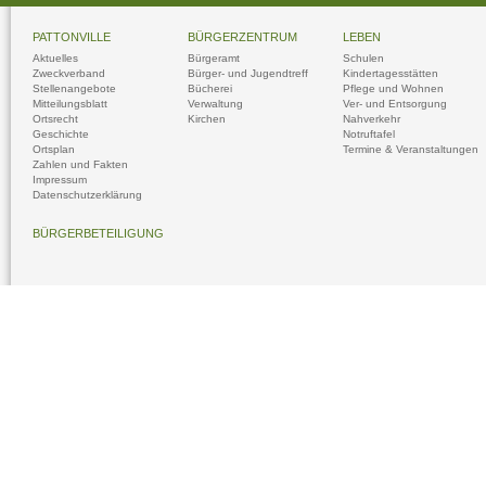
PATTONVILLE
BÜRGERZENTRUM
LEBEN
Aktuelles
Bürgeramt
Schulen
Zweckverband
Bürger- und Jugendtreff
Kindertagesstätten
Stellenangebote
Bücherei
Pflege und Wohnen
Mitteilungsblatt
Verwaltung
Ver- und Entsorgung
Ortsrecht
Kirchen
Nahverkehr
Geschichte
Notruftafel
Ortsplan
Termine & Veranstaltungen
Zahlen und Fakten
Impressum
Datenschutzerklärung
BÜRGERBETEILIGUNG