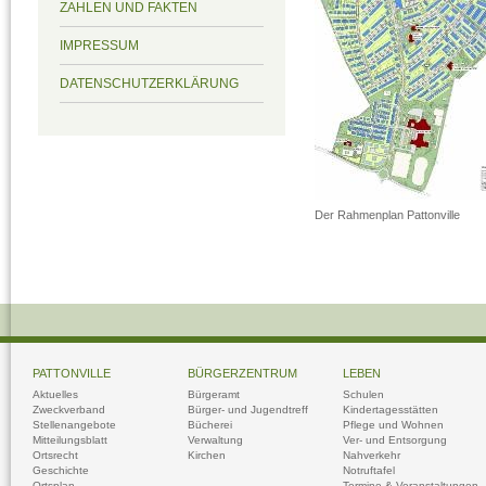
ZAHLEN UND FAKTEN
IMPRESSUM
DATENSCHUTZERKLÄRUNG
Der Rahmenplan Pattonville
PATTONVILLE
BÜRGERZENTRUM
LEBEN
Aktuelles
Bürgeramt
Schulen
Zweckverband
Bürger- und Jugendtreff
Kindertagesstätten
Stellenangebote
Bücherei
Pflege und Wohnen
Mitteilungsblatt
Verwaltung
Ver- und Entsorgung
Ortsrecht
Kirchen
Nahverkehr
Geschichte
Notruftafel
Ortsplan
Termine & Veranstaltungen