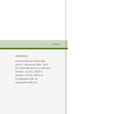
| |
HOCH
ADRESSE
Zweckverband Pattonville
John-F.-Kennedy Allee 19/3
D-71686 Remseck am Neckar
Telefon: 07141 2845-0
Telefax: 07141 2845-11
info@pattonville.de
www.pattonville.de