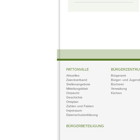
PATTONVILLE
BÜRGERZENTR
Aktuelles
Bürgeramt
Zweckverband
Bürger- und Jugendt
Stellenangebote
Bücherei
Mitteilungsblatt
Verwaltung
Ortsrecht
Kirchen
Geschichte
Ortsplan
Zahlen und Fakten
Impressum
Datenschutzerklärung
BÜRGERBETEILIGUNG