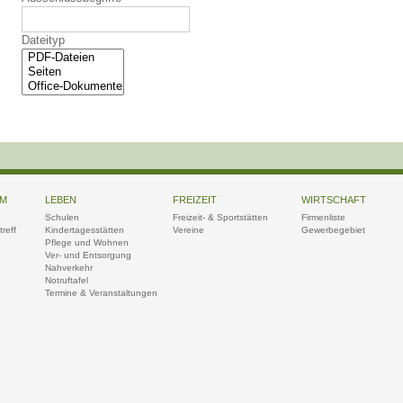
Dateityp
UM
LEBEN
FREIZEIT
WIRTSCHAFT
Schulen
Freizeit- & Sportstätten
Firmenliste
reff
Kindertagesstätten
Vereine
Gewerbegebiet
Pflege und Wohnen
Ver- und Entsorgung
Nahverkehr
Notruftafel
Termine & Veranstaltungen